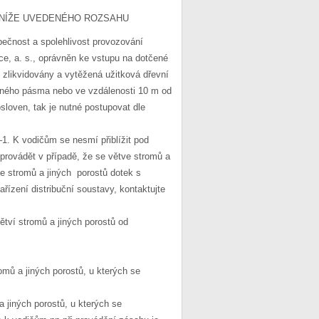
 NÍŽE UVEDENÉHO ROZSAHU
pečnost a spolehlivost provozování
uce, a. s., oprávněn ke vstupu na dotčené
zlikvidovány a vytěžená užitková dřevní
anného pásma nebo ve vzdálenosti 10 m od
loven, tak je nutné postupovat dle
1. K vodičům se nesmí přiblížit pod
 provádět v případě, že se větve stromů a
ve stromů a jiných porostů dotek s
zení distribuční soustavy, kontaktujte
tví stromů a jiných porostů od
mů a jiných porostů, u kterých se
 jiných porostů, u kterých se