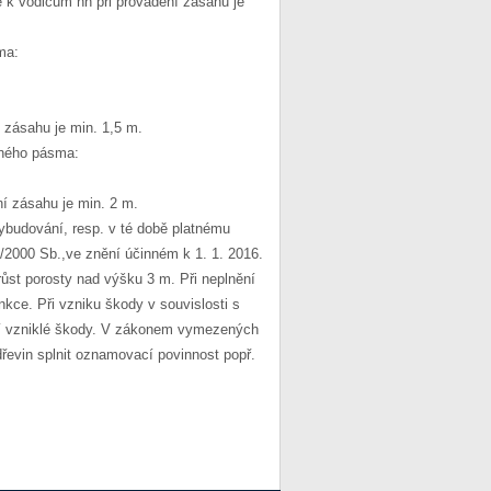
 k vodičům nn při provádění zásahu je
ma:
 zásahu je min. 1,5 m.
nného pásma:
í zásahu je min. 2 m.
budování, resp. v té době platnému
/2000 Sb.,ve znění účinném k 1. 1. 2016.
st porosty nad výšku 3 m. Při neplnění
kce. Při vzniku škody v souvislosti s
ací vzniklé škody. V zákonem vymezených
řevin splnit oznamovací povinnost popř.