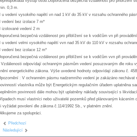
nepředpokládá výstup osob.Doporučená bezpečná vzdálenost pro přiblížení se
min. 0,3 m.
 u vedení vysokého napětí vn nad 1 kV do 35 kV v rozsahu ochranného pás
 vedení bez izolace 7 m*
 izolované vedení 2 m
Doporučená bezpečná vzdálenost pro přiblížení se k vodičům vn při provádění
 u vedení velmi vysokého napětí vvn nad 35 kV do 110 kV v rozsahu ochra
 vedení bez izolace 12 m*
Doporučená bezpečná vzdálenost pro přiblížení se k vodičům vvn při prováděn
* Vzdálenosti odpovídají ochranným pásmům vedení posuzovaným dle roku vy
znění energetického zákona. Výše uvedené hodnoty odpovídají zákonu č. 458
Upozornění : V ochranném pásmu nadzemního vedení je zakázáno nechávat rů
povinností vlastníka může být Energetickým regulačním úřadem uplatněna san
neplněním povinnosti dále mohou být uplatněny náklady související s likvid
případech musí vlastníci nebo uživatelé pozemků před plánovaným kácením d
si vyžádat povolení dle zákona č.114/1992 Sb., v platném znění.
Děkujeme za spolupráci.
Předchozí
Následující