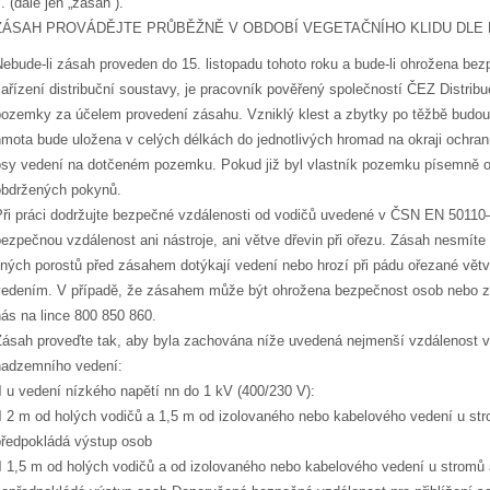
. (dále jen „zásah“).
ZÁSAH PROVÁDĚJTE PRŮBĚŽNĚ V OBDOBÍ VEGETAČNÍHO KLIDU DLE
Nebude-li zásah proveden do 15. listopadu tohoto roku a bude-li ohrožena bez
zařízení distribuční soustavy, je pracovník pověřený společností ČEZ Distrib
pozemky za účelem provedení zásahu. Vzniklý klest a zbytky po těžbě budou 
hmota bude uložena v celých délkách do jednotlivých hromad na okraji ochr
osy vedení na dotčeném pozemku. Pokud již byl vlastník pozemku písemně os
obdržených pokynů.
Při práci dodržujte bezpečné vzdálenosti od vodičů uvedené v ČSN EN 50110–
bezpečnou vzdálenost ani nástroje, ani větve dřevin při ořezu. Zásah nesmíte
jiných porostů před zásahem dotýkají vedení nebo hrozí při pádu ořezané vět
vedením. V případě, že zásahem může být ohrožena bezpečnost osob nebo zaří
nás na lince 800 850 860.
Zásah proveďte tak, aby byla zachována níže uvedená nejmenší vzdálenost vě
nadzemního vedení:
 u vedení nízkého napětí nn do 1 kV (400/230 V):
 2 m od holých vodičů a 1,5 m od izolovaného nebo kabelového vedení u stro
předpokládá výstup osob
 1,5 m od holých vodičů a od izolovaného nebo kabelového vedení u stromů a