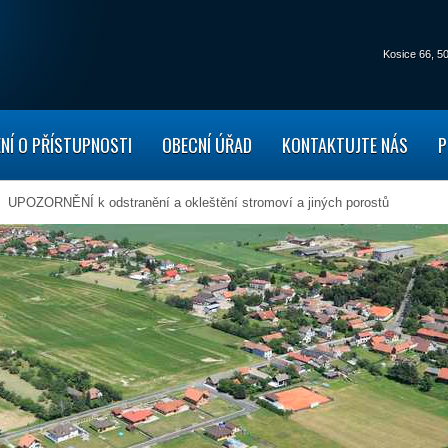
Kosice 66,
50
NÍ O PŘÍSTUPNOSTI
OBECNÍ ÚŘAD
KONTAKTUJTE NÁS
P
UPOZORNĚNÍ k odstranění a okleštění stromoví a jiných porostů