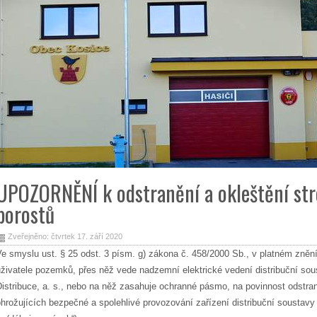
UPOZORNĚNÍ k odstranění a okleštění str
porostů
Zveřejněno: čtvrtek 17. září 2020
Ve smyslu ust. § 25 odst. 3 písm. g) zákona č. 458/2000 Sb., v platném znění
uživatele pozemků, přes něž vede nadzemní elektrické vedení distribuční s
Distribuce, a. s., nebo na něž zasahuje ochranné pásmo, na povinnost odstran
ohrožujících bezpečné a spolehlivé provozování zařízení distribuční soustavy