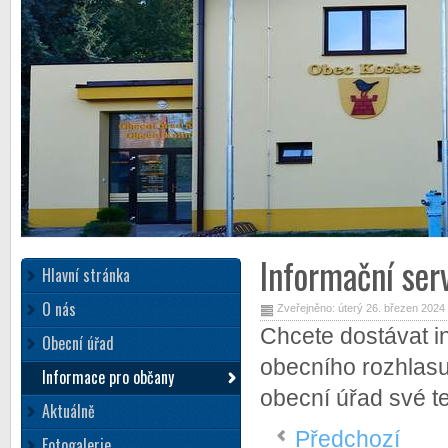
Informační ser
Hlavní stránka
O nás
Zveřejněno: úterý 26. březen 2024
Chcete dostávat i
Obecní úřad
obecního rozhlasu
Informace pro občany
obecní úřad své te
Aktuálně
Předchozí
Fotogalerie