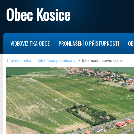
Obec Kosice
VIDEOVIZITKA OBCE
PROHLÁŠENÍ O PŘÍSTUPNOSTI
OB
Titulní stránka
Informace pro občany
Informační servis obce